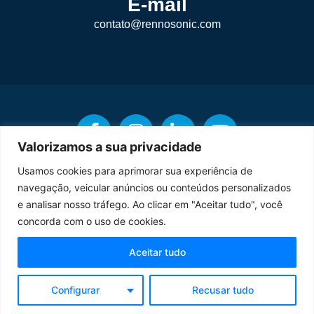
E-mail
contato@rennosonic.com
Valorizamos a sua privacidade
Usamos cookies para aprimorar sua experiência de
navegação, veicular anúncios ou conteúdos personalizados
e analisar nosso tráfego. Ao clicar em "Aceitar tudo", você
Copyright © Rennosonic. Todos os direitos reservados.
concorda com o uso de cookies.
Orgulhosamente desenvolvido por
Aceitar tudo
Configurar
Recusar tudo
Termos de Uso
Política de Privacidade