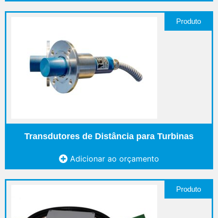
Produto
Transdutores de Distância para Turbinas
Adicionar ao orçamento
Produto