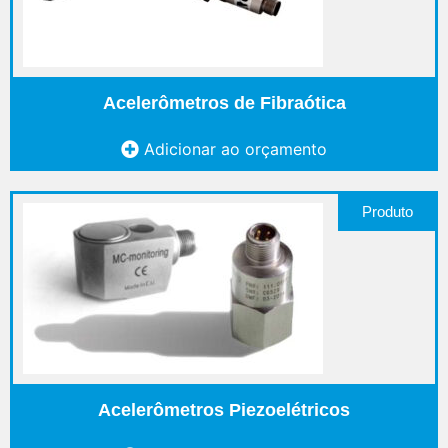
Acelerômetros de Fibraótica
Adicionar ao orçamento
Produto
Acelerômetros Piezoelétricos