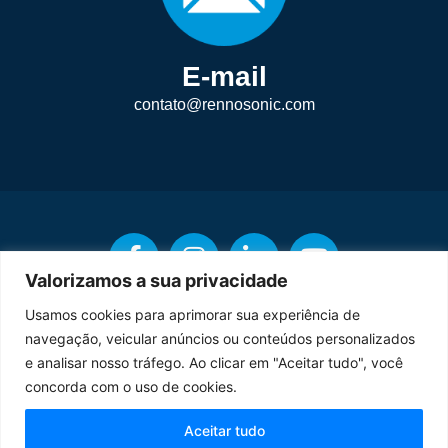
E-mail
contato@rennosonic.com
Valorizamos a sua privacidade
Usamos cookies para aprimorar sua experiência de
navegação, veicular anúncios ou conteúdos personalizados
e analisar nosso tráfego. Ao clicar em "Aceitar tudo", você
Copyright © Rennosonic. Todos os direitos reservados.
concorda com o uso de cookies.
Orgulhosamente desenvolvido por
Aceitar tudo