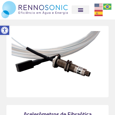
Abrir a barra de ferramentas
Acelerômetros de Fibraótica