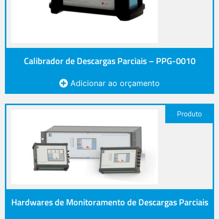
Calibrador de Descargas Parciais – PPG-0010
Adicionar ao orçamento
Produto
Hardwares de Monitoramento de Descargas Parciais