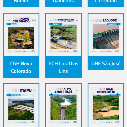
Bonito
Galheiros
Correntão
CGH Novo
PCH Luiz Dias
UHE São José
Colorado
Lins