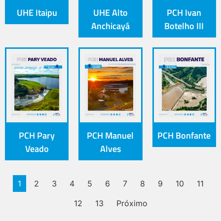
UHE Itaipu
UHE Alto
PCH Ivan
Anchicayá
Botelho III
PCH Pary
PCH Manuel
PCH Bonfante
Veado
Alves
1
2
3
4
5
6
7
8
9
10
11
12
13
Próximo