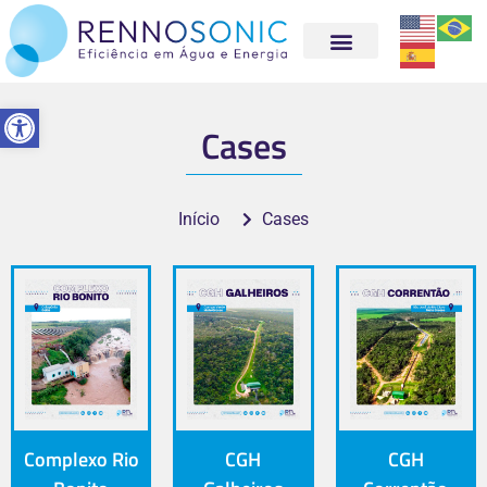
Abrir a barra de ferramentas
Cases
Início
Cases
Complexo Rio
CGH
CGH