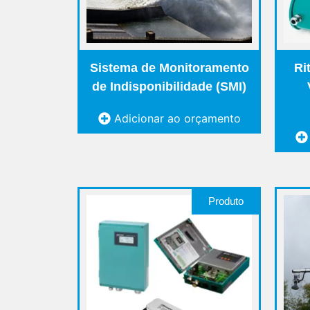
Sistema de Monitoramento
Ri
de Indisponibilidade (SMI)
Adicionar ao orçamento
Produto