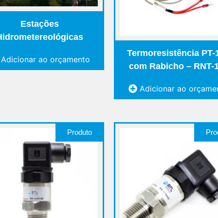
Estações
Hidrometereológicas
Termoresistência PT-
Adicionar ao orçamento
com Rabicho – RNT-
Adicionar ao orçame
Produto
Pro