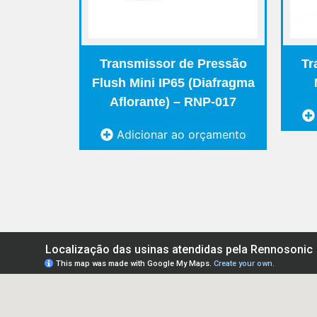
Transmissor de Pressão
Tr
Flush Mini IP65 (Diafragma
Aflorante) – RNP-017
Adicionar ao orçamento