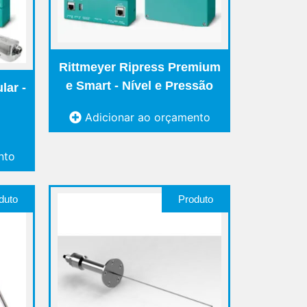
Rittmeyer Ripress Premium
e Smart - Nível e Pressão
lar -
Adicionar ao orçamento
nto
duto
Produto