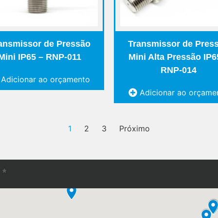
ansmissor de Pressão
Transmissor de Pres
Mini IP65 – RNP-011
Mini Alta Pressão IP6
RNP-014
Adicionar ao orçamento
Adicionar ao orçame
1
2
3
Próximo