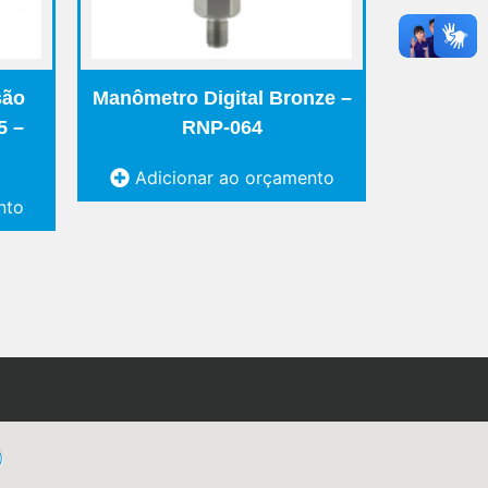
são
Manômetro Digital Bronze –
5 –
RNP-064
Adicionar ao orçamento
nto