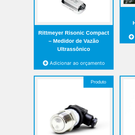
Rittmeyer Risonic Compact
– Medidor de Vazão
Ultrassônico
Adicionar ao orçamento
Produto