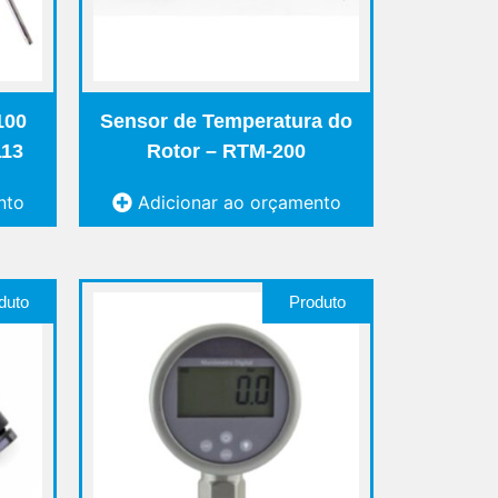
100
Sensor de Temperatura do
113
Rotor – RTM-200
nto
Adicionar ao orçamento
duto
Produto