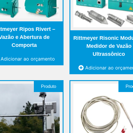
ttmeyer Ripos Rivert –
Vazão e Abertura de
Rittmeyer Risonic Modu
Comporta
Medidor de Vazão
Ultrassônico
Adicionar ao orçamento
Adicionar ao orçame
Produto
Pro