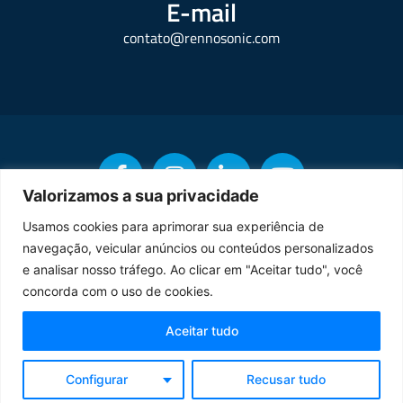
E-mail
contato@rennosonic.com
Valorizamos a sua privacidade
Usamos cookies para aprimorar sua experiência de
navegação, veicular anúncios ou conteúdos personalizados
Copyright © Rennosonic. Todos os direitos reservados.
e analisar nosso tráfego. Ao clicar em "Aceitar tudo", você
concorda com o uso de cookies.
Orgulhosamente desenvolvido por
Aceitar tudo
Termos de Uso
Política de Privacidade
Configurar
Recusar tudo