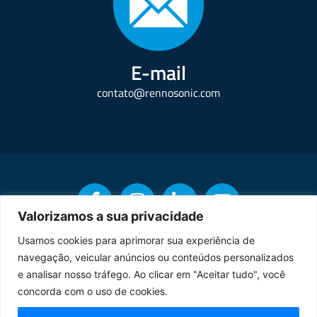
E-mail
contato@rennosonic.com
Valorizamos a sua privacidade
Usamos cookies para aprimorar sua experiência de
navegação, veicular anúncios ou conteúdos personalizados
Copyright © Rennosonic. Todos os direitos reservados.
e analisar nosso tráfego. Ao clicar em "Aceitar tudo", você
concorda com o uso de cookies.
Orgulhosamente desenvolvido por