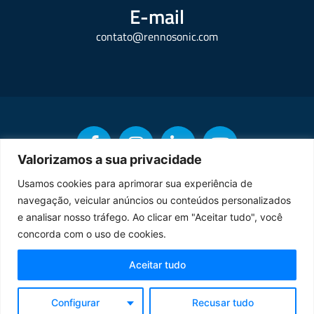
E-mail
contato@rennosonic.com
Valorizamos a sua privacidade
Usamos cookies para aprimorar sua experiência de
navegação, veicular anúncios ou conteúdos personalizados
Copyright © Rennosonic. Todos os direitos reservados.
e analisar nosso tráfego. Ao clicar em "Aceitar tudo", você
concorda com o uso de cookies.
Orgulhosamente desenvolvido por
Aceitar tudo
Termos de Uso
Política de Privacidade
Configurar
Recusar tudo