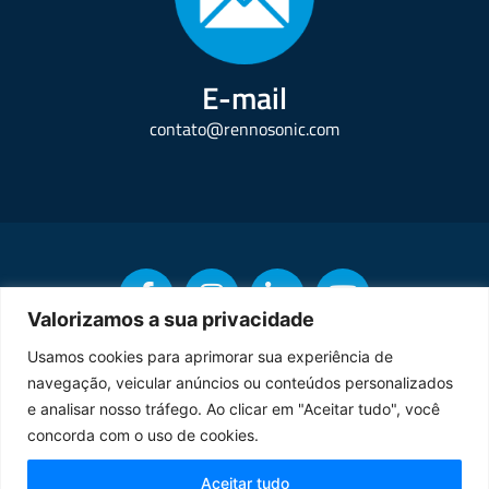
E-mail
contato@rennosonic.com
Valorizamos a sua privacidade
Usamos cookies para aprimorar sua experiência de
navegação, veicular anúncios ou conteúdos personalizados
Copyright © Rennosonic. Todos os direitos reservados.
e analisar nosso tráfego. Ao clicar em "Aceitar tudo", você
concorda com o uso de cookies.
Orgulhosamente desenvolvido por
Aceitar tudo