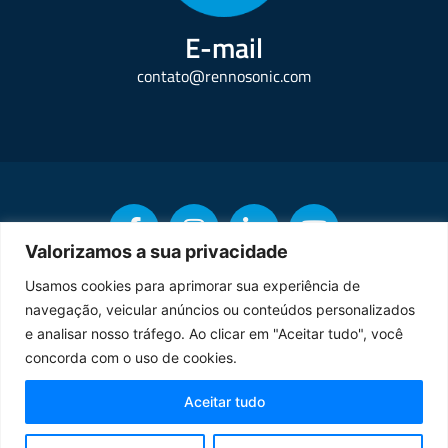
E-mail
contato@rennosonic.com
Valorizamos a sua privacidade
Usamos cookies para aprimorar sua experiência de
navegação, veicular anúncios ou conteúdos personalizados
Copyright © Rennosonic. Todos os direitos reservados.
e analisar nosso tráfego. Ao clicar em "Aceitar tudo", você
concorda com o uso de cookies.
Orgulhosamente desenvolvido por
Aceitar tudo