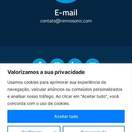
E-mail
contato@rennosonic.com
Valorizamos a sua privacidade
Usamos cookies para aprimorar sua experiência de
navegação, veicular anúncios ou conteúdos personalizados
Copyright © Rennosonic. Todos os direitos reservados.
e analisar nosso tráfego. Ao clicar em "Aceitar tudo", você
concorda com o uso de cookies.
Orgulhosamente desenvolvido por
Aceitar tudo