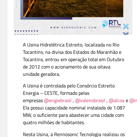
A Usina Hidrelétrica Estreito, localizada no Rio
Tocantins, na divisa dos Estados do Maranhão e
Tocantins, entrou em operação total em Outubro
de 2012 com o acionamento de sua oitava
unidade geradora.
A Usina é controlada pelo Consórcio Estreito
Energia – CESTE, formado pelas
empresas
@engiebrasil
,
@valenobrasil
,
@alcoa
e
@in
Ela possui capacidade nominal instalada de 1.087
MW, o suficiente para abastecer uma cidade com
quatro milhões de habitantes.
Nesta Usina, a Rennosonic Tecnologia realizou os