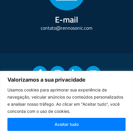
E-mail
contato@rennosonic.com
Valorizamos a sua privacidade
Usamos cookies para aprimorar sua experiência de
navegação, veicular anúncios ou conteúdos personalizados
Copyright © Rennosonic. Todos os direitos reservados.
e analisar nosso tráfego. Ao clicar em "Aceitar tudo", você
concorda com o uso de cookies.
Orgulhosamente desenvolvido por
Aceitar tudo