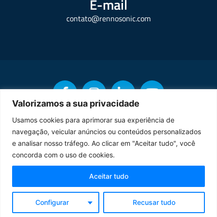
E-mail
contato@rennosonic.com
Valorizamos a sua privacidade
Usamos cookies para aprimorar sua experiência de
navegação, veicular anúncios ou conteúdos personalizados
Copyright © Rennosonic. Todos os direitos reservados.
e analisar nosso tráfego. Ao clicar em "Aceitar tudo", você
concorda com o uso de cookies.
Orgulhosamente desenvolvido por
Aceitar tudo
Termos de Uso
Política de Privacidade
Configurar
Recusar tudo