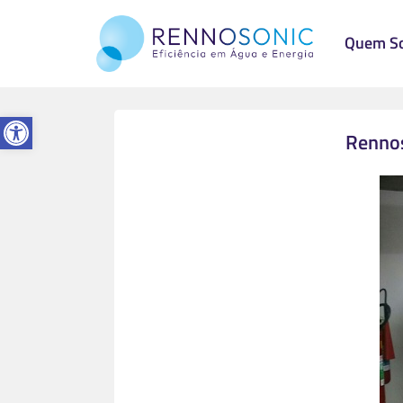
Quem S
Abrir a barra de ferramentas
Rennos