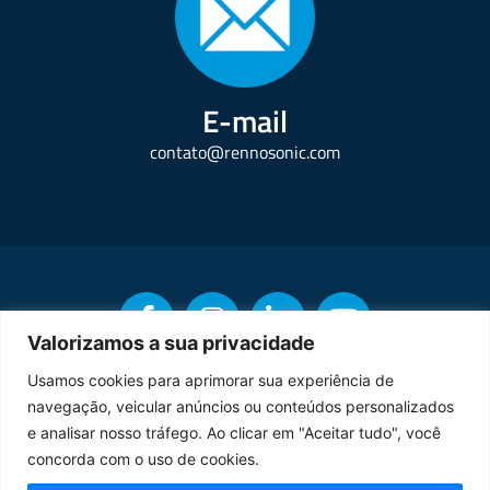
E-mail
contato@rennosonic.com
Valorizamos a sua privacidade
Usamos cookies para aprimorar sua experiência de
navegação, veicular anúncios ou conteúdos personalizados
Copyright © Rennosonic. Todos os direitos reservados.
e analisar nosso tráfego. Ao clicar em "Aceitar tudo", você
concorda com o uso de cookies.
Orgulhosamente desenvolvido por