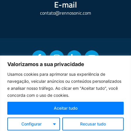
E-mail
contato@rennosonic.com
Valorizamos a sua privacidade
Usamos cookies para aprimorar sua experiência de
navegação, veicular anúncios ou conteúdos personalizados
Copyright © Rennosonic. Todos os direitos reservados.
e analisar nosso tráfego. Ao clicar em "Aceitar tudo", você
concorda com o uso de cookies.
Orgulhosamente desenvolvido por
Aceitar tudo
Termos de Uso
Política de Privacidade
Configurar
Recusar tudo