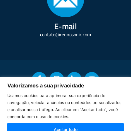
E-mail
contato@rennosonic.com
Valorizamos a sua privacidade
Usamos cookies para aprimorar sua experiência de
navegação, veicular anúncios ou conteúdos personalizados
Copyright © Rennosonic. Todos os direitos reservados.
e analisar nosso tráfego. Ao clicar em "Aceitar tudo", você
concorda com o uso de cookies.
Orgulhosamente desenvolvido por
Aceitar tudo