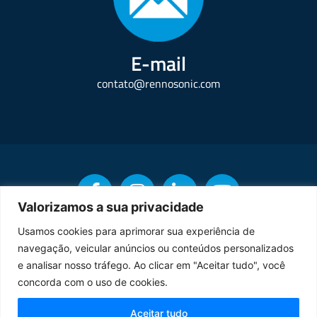
E-mail
contato@rennosonic.com
Valorizamos a sua privacidade
Usamos cookies para aprimorar sua experiência de
navegação, veicular anúncios ou conteúdos personalizados
Copyright © Rennosonic. Todos os direitos reservados.
e analisar nosso tráfego. Ao clicar em "Aceitar tudo", você
concorda com o uso de cookies.
Orgulhosamente desenvolvido por
Aceitar tudo