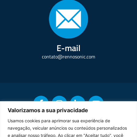
E-mail
contato@rennosonic.com
Valorizamos a sua privacidade
Usamos cookies para aprimorar sua experiência de
navegação, veicular anúncios ou conteúdos personalizados
Copyright © Rennosonic. Todos os direitos reservados.
e analisar nosso tráfego. Ao clicar em "Aceitar tudo", você